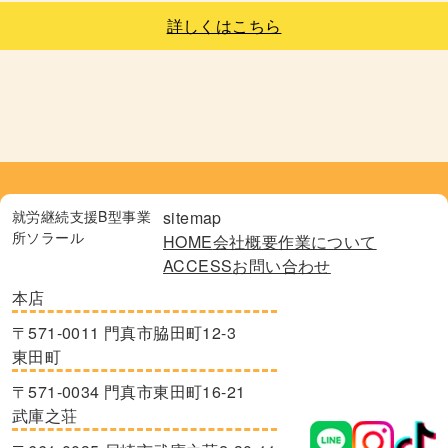
詳しくはこちら
就労継続支援B型事業
sitemap
所
ソラール
HOME
会社概要
作業について
ACCESS
お問い合わせ
本店
〒571-0011 門真市脇田町12-3
東田町
〒571-0034 門真市東田町16-21
武庫之荘